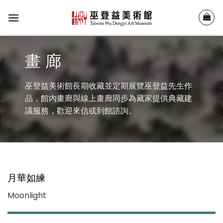
Skip
to
content
畫 廊
巫登益美術館長期收藏並定期展覽巫登益先生作
品，館內畫廊與線上畫廊同步為藏家提供典藏建
議服務，歡迎來信或到館諮詢。
月華如練
Moonlight