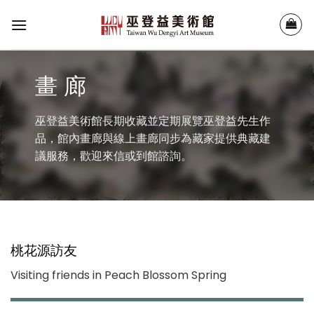
Skip
to
content
畫 廊
巫登益美術館長期收藏並定期展覽巫登益先生作
品，館內畫廊與線上畫廊同步為藏家提供典藏建
議服務，歡迎來信或到館諮詢。
桃花源訪友
Visiting friends in Peach Blossom Spring