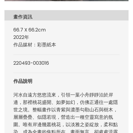
畫作資訊
66.7 X 66.2cm
2022年
作品媒材：彩墨紙本
220493-003016
作品說明
河水自遠方悠悠流來，引領一葉小舟靜靜泊於岸
邊，那裡桃花盛開、如夢如幻，仿佛正通往一處隱
世之境。整幅畫作以青紫與濃墨勾勒山石與樹木，
層層疊疊、似隱若現，營造出一種空靈寫意的氛
圍。唯有岸邊幾叢桃花，以淡雅之姿綻放，柔和點
染，成為全畫的焦點所在。畫面無言，卻處處流露