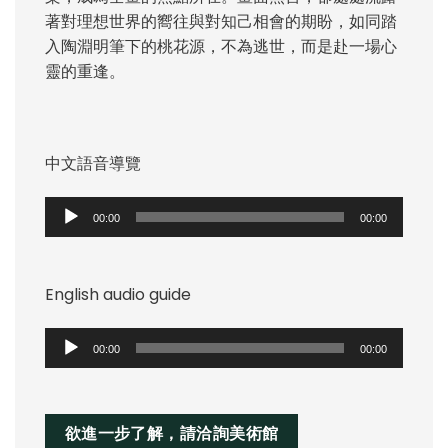
著對理想世界的嚮往與對知己相會的期盼，如同踏
入陶淵明筆下的桃花源，不為逃世，而是赴一場心
靈的重逢。
中文語音導覽
音
00:00
00:00
訊
播
放
English audio guide
器
音
00:00
00:00
訊
播
放
欲進一步了解，請洽詢美術館
器