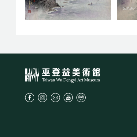
千華
紫氣東來