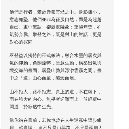
他們是行者，攀於赤嶺雲煙之中。身影雖小，
意志如堅。他們並非為征服自然，而是為超越
自己。畫中無語，卻處處險象；筆墨無聲，卻
氣勢奔騰。攀登之路，既是對山的對話，更是
對心的探問。
巫登益以獨特的巫式皴法，融合水墨的層次與
氣的律動，色韻流轉，筆意生動，構築出氣與
境交織的畫面。層疊山勢與漂渺雲霧之間，畫
中之「道」由心而啟，隨念而展。
山不拒人，路不拒志。真正的道，不在腳下，
而在強大的內心。無畏者迎難而上，於絕壁中
開道，於寂然中生光。
當你站在畫前，若你也曾在人生迷霧中舉步維
艱，你會懂： 這不只是山與路，不只是兩個人