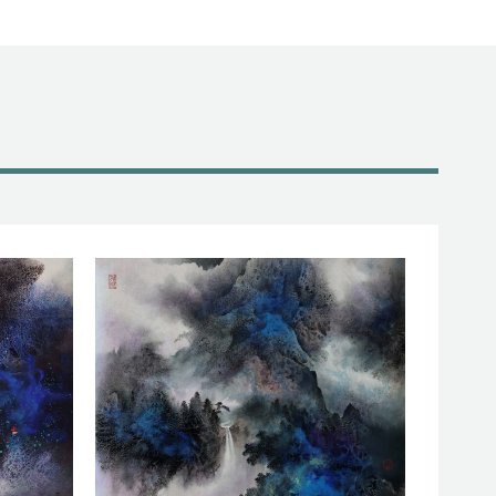
降
鍵
低
以
音
提
量。
高
或
降
低
音
量。