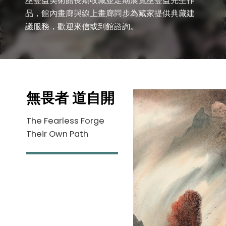
巫登益美術館長期收藏並定期展覽巫登益先生作
品，館內畫廊與線上畫廊同步為藏家提供典藏建
議服務，歡迎來信或到館諮詢。
無畏者 道自開
The Fearless Forge
Their Own Path