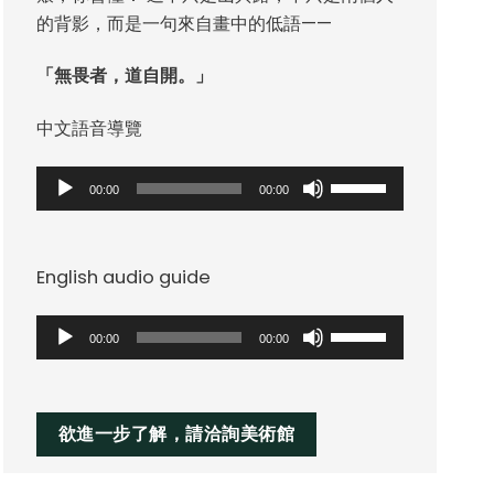
的背影，而是一句來自畫中的低語——
「無畏者，道自開。」
中文語音導覽
音
使
00:00
00:00
訊
用
播
向
放
上/
English audio guide
器
向
下
音
使
00:00
00:00
鍵
訊
用
以
播
向
提
放
上/
欲進一步了解，請洽詢美術館
高
器
向
或
下