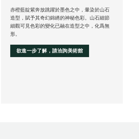
赤橙藍靛紫奔放跳躍於墨色之中，暈染於山石
造型，賦予其奇幻錦綉的神秘色彩。山石細節
細觀可見色彩的變化已融在造型之中，化爲無
形。
欲進一步了解，請洽詢美術館