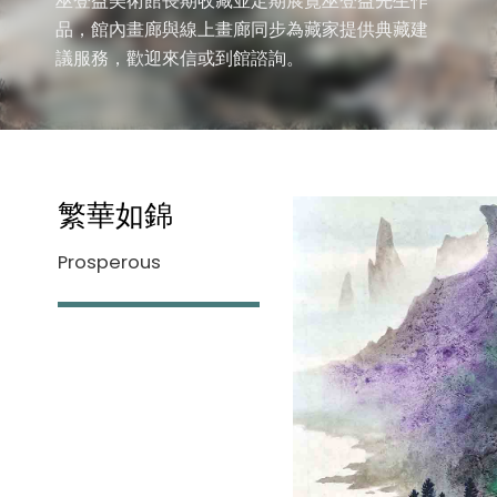
巫登益美術館長期收藏並定期展覽巫登益先生作
品，館內畫廊與線上畫廊同步為藏家提供典藏建
議服務，歡迎來信或到館諮詢。
繁華如錦
Prosperous