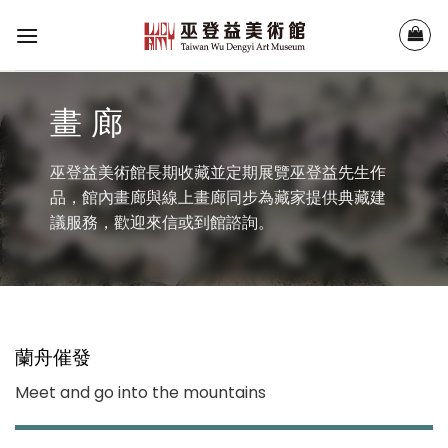
Skip
to
content
畫 廊
巫登益美術館長期收藏並定期展覽巫登益先生作
品，館內畫廊與線上畫廊同步為藏家提供典藏建
議服務，歡迎來信或到館諮詢。
蘭舟催發
Meet and go into the mountains