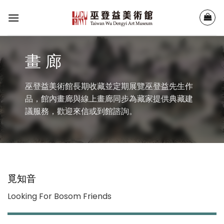
Skip
to
content
畫 廊
巫登益美術館長期收藏並定期展覽巫登益先生作
品，館內畫廊與線上畫廊同步為藏家提供典藏建
議服務，歡迎來信或到館諮詢。
覓知音
Looking For Bosom Friends