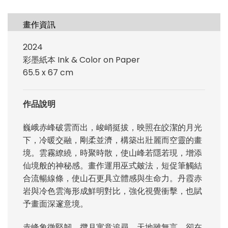
畫作資訊
2024
彩墨紙本 Ink & Color on Paper
65.5 x 67 cm
作品說明
巍峨赤峰破雲而出，峻峭挺拔，映照在皎潔的月光
下，冷暖交融，剛柔並濟，構築出壯麗而空靈的畫
境。雲霧繚繞，時聚時散，使山峰若隱若現，增添
仙境般的神秘感。畫作運用巫式皴法，短促筆觸結
合流暢線條，使山石更具立體感與生命力。丹霞赤
岩與冷色雲海形成鮮明對比，強化視覺衝擊，也賦
予畫面深邃意境。
赤峰象徵堅韌，攬月寓意追尋，天地雖無言，卻在