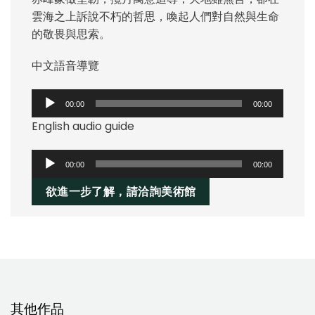
雲海之上訴說不朽的哲思，喚起人們對自然與生命
的敬畏與思索。
中文語音導覽
音
00:00
00:00
訊
English audio guide
播
放
音
器
00:00
00:00
訊
欲進一步了解，請洽詢美術館
播
放
器
其他作品