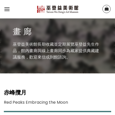
Skip
to
content
畫 廊
巫登益美術館長期收藏並定期展覽巫登益先生作
品，館內畫廊與線上畫廊同步為藏家提供典藏建
議服務，歡迎來信或到館諮詢。
赤峰攬月
Red Peaks Embracing the Moon