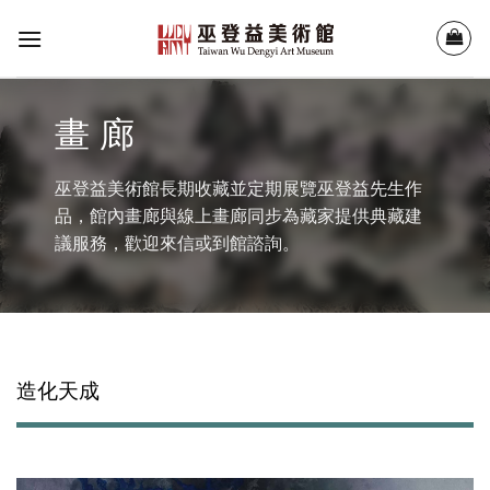
Skip
to
content
畫 廊
巫登益美術館長期收藏並定期展覽巫登益先生作
品，館內畫廊與線上畫廊同步為藏家提供典藏建
議服務，歡迎來信或到館諮詢。
造化天成