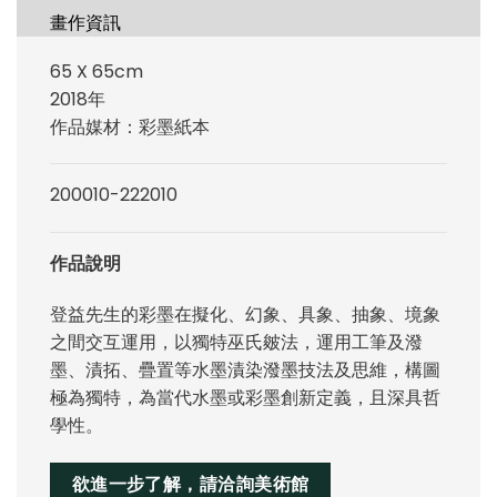
畫作資訊
65 X 65cm
2018年
作品媒材：彩墨紙本
200010-222010
作品說明
登益先生的彩墨在擬化、幻象、具象、抽象、境象
之間交互運用，以獨特巫氏皴法，運用工筆及潑
墨、漬拓、疊置等水墨漬染潑墨技法及思維，構圖
極為獨特，為當代水墨或彩墨創新定義，且深具哲
學性。
欲進一步了解，請洽詢美術館