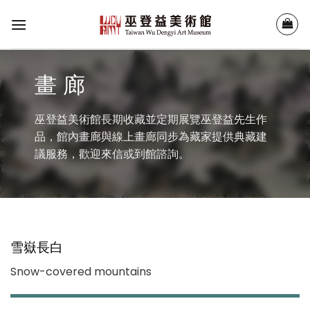
Skip
to
content
畫 廊
巫登益美術館長期收藏並定期展覽巫登益先生作
品，館內畫廊與線上畫廊同步為藏家提供典藏建
議服務，歡迎來信或到館諮詢。
雪嶽長白
Snow-covered mountains