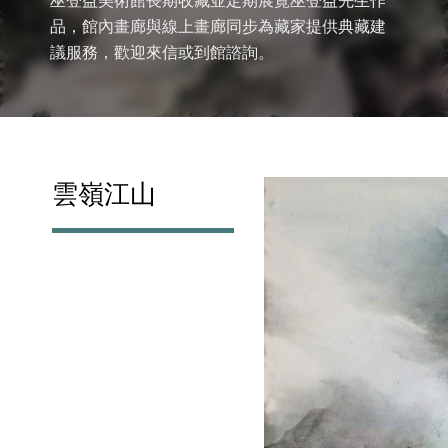
巫登益美術館長期收藏並定期展覽巫登益先生作
品，館內畫廊與線上畫廊同步為藏家提供典藏建
議服務，歡迎來信或到館諮詢。
雲嶺江山