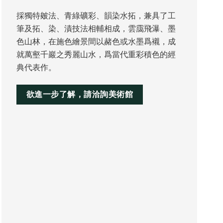
採獨特皴法、青綠礦彩、韻染水拓，兼具了工
筆及拓、染、漬技法相輔相成，雲靄飛瀑、墨
色山林，在施色繪景間以赭色或水墨爲襯，成
就萬壑千巖之秀麗山水，爲當代重彩積色的經
典代表作。
欲進一步了解，請洽詢美術館