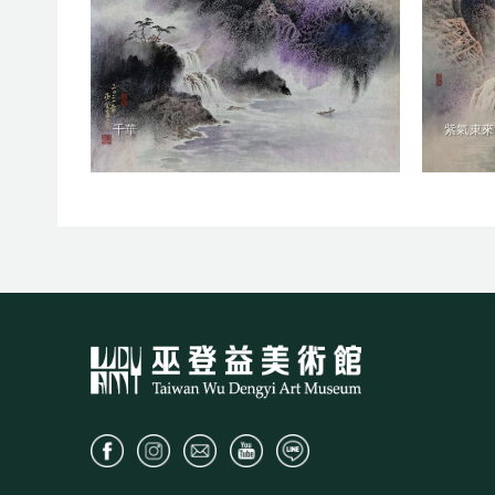
千華
紫氣東來