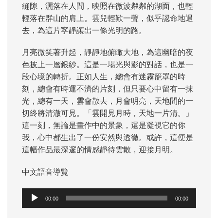
縫隙，灑落在人間，映照在微波粼粼的湖面，也輕
輕落在群山的肩上。雲兒輕歎一聲，似乎認命地退
去，為這片寧靜讓出一條光明的路。
月亮微笑著升起，靜靜地俯瞰大地，為這幽暗的夜
色披上一層銀紗。這是一場光與影的對話，也是一
段心境的轉折。正如人生，總會有迷霧籠罩的時
刻，總會有時運不濟的片刻，但只要心中留有一抹
光，總有一天，雲會散去，月會明亮，天地間的一
切終將清澈可見。「雲開見月時，天地一片清。」
這一刻，無論是畫作中的景象，還是凝視它的你
我，心中都生出了一份安然與透徹。或許，這便是
這幅作品最深邃的情感靜待雲散，迎接月明。
中文語音導覽
音
00:00
00:00
訊