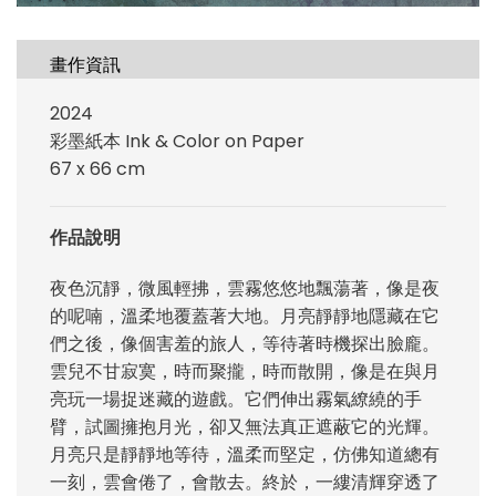
畫作資訊
2024
彩墨紙本 Ink & Color on Paper
67 x 66 cm
作品說明
夜色沉靜，微風輕拂，雲霧悠悠地飄蕩著，像是夜
的呢喃，溫柔地覆蓋著大地。月亮靜靜地隱藏在它
們之後，像個害羞的旅人，等待著時機探出臉龐。
雲兒不甘寂寞，時而聚攏，時而散開，像是在與月
亮玩一場捉迷藏的遊戲。它們伸出霧氣繚繞的手
臂，試圖擁抱月光，卻又無法真正遮蔽它的光輝。
月亮只是靜靜地等待，溫柔而堅定，仿佛知道總有
一刻，雲會倦了，會散去。終於，一縷清輝穿透了