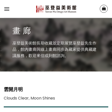
Skip
to
content
畫 廊
巫登益美術館長期收藏並定期展覽巫登益先生作
品，館內畫廊與線上畫廊同步為藏家提供典藏建
議服務，歡迎來信或到館諮詢。
雲開月明
Clouds Clear, Moon Shines