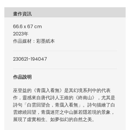
畫作資訊
66.6 x 67 cm
2023年
作品媒材：彩墨紙本
230621-194047
作品說明
巫登益的《青靄入看無》是其幻境系列中的代表
作，靈感來自唐代詩人王維的《終南山》，尤其是
詩句「白雲回望合，青靄入看無」。詩句描繪了白
雲繚繞回望，青靄迷茫之中山脈若隱若現的景象，
展現了虛實相生、如夢似幻的自然之美。