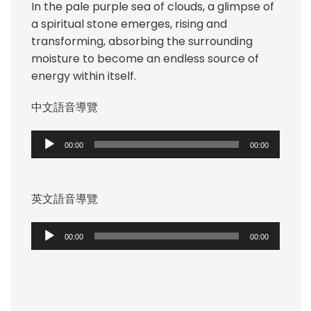
In the pale purple sea of clouds, a glimpse of
a spiritual stone emerges, rising and
transforming, absorbing the surrounding
moisture to become an endless source of
energy within itself.
中文語音導覽
音
00:00
00:00
訊
播
放
英文語音導覽
器
音
00:00
00:00
訊
播
放
器