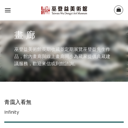
Skip
to
content
畫 廊
巫登益美術館長期收藏並定期展覽巫登益先生作
品，館內畫廊與線上畫廊同步為藏家提供典藏建
議服務，歡迎來信或到館諮詢。
青靄入看無
Infinity