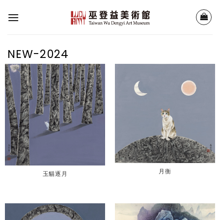
Skip
to
content
NEW-2024
月衡
玉貓逐月