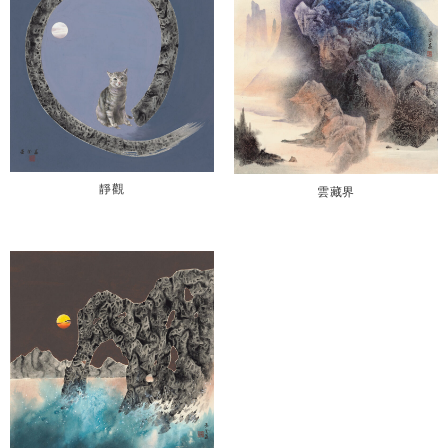
靜觀
雲藏界