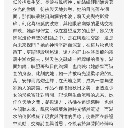
低吟搖曳生姿。長髮被風輕挽，絲絲縷縷間滲透著
夕光的微暖，彷彿與天地共融。她的目光落在湖
面，那倒映著秋日絢爛的水波，將天光與樹影揉
碎，幻化為細膩的波紋，與她眼底幽微的思緒交相
輝映。她靜靜佇立，似在凝望遠方的山巒，卻又彷
彿沉浸於無聲的對話之中。是在與過往交談，還是
向未來探問？她的神情平靜而深邃，在這片秋色映
襯下，更顯靜謐與悠遠。遠方的群山在淡墨般的霧
靄中漸次隱去，與天色交融成一幅縹緲的畫卷。湖
面如鏡，映照著秋日的絢爛，也倒映出她靜默而詩
意的身姿。此刻的她，如一片被時光溫柔珍藏的紅
葉，安靜而熠熠生輝，在天地之間，成為一首無聲
卻動人的詩篇。作品不僅描繪秋日之美，更透過少
女的形象寄託對時間、記憶與生命流轉的思索。她
佇立天地之間，凝視遠方，彷彿在追憶舊時，也似
在傾聽未來。飄落的楓葉象徵時光悄然流逝，而湖
水的倒影模糊了現實與回憶的界線，使畫面在靜謐
中流動，交織詩意與哲思，令觀者於無聲間聆聽時