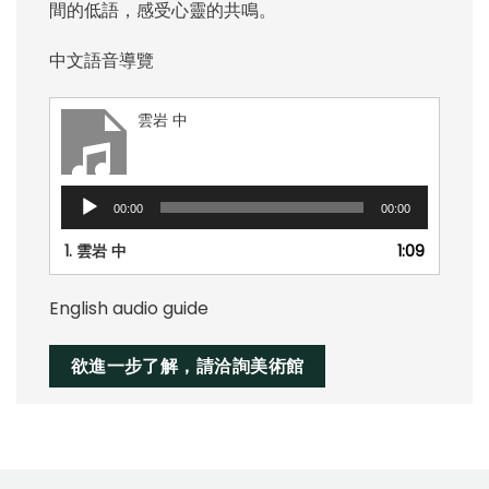
間的低語，感受心靈的共鳴。
中文語音導覽
雲岩 中
音
00:00
00:00
訊
播
1.
雲岩 中
1:09
放
器
English audio guide
欲進一步了解，請洽詢美術館