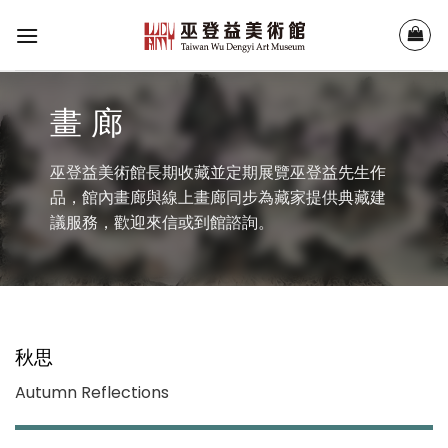
Skip
to
content
畫 廊
巫登益美術館長期收藏並定期展覽巫登益先生作
品，館內畫廊與線上畫廊同步為藏家提供典藏建
議服務，歡迎來信或到館諮詢。
秋思
Autumn Reflections