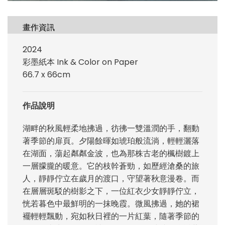
畫作資訊
2024
彩墨紙本 Ink & Color on Paper
66.7 x 66cm
作品說明
湖畔的秋風輕柔地拂過，彷彿一雙溫潤的手，翻動
著季節的扉頁。夕陽餘暉如琥珀般流淌，輕輕灑落
在湖面，蕩起粼粼金波，也為那株古老的楓樹鍍上
一層朦朧的暖意。它的枝幹蒼勁，如歷經滄桑的旅
人，靜靜佇立在歲月的渡口，守望著秋意漫卷。而
在層層斑駁的樹影之下，一位紅衣少女靜靜佇立，
恍若暮色中最鮮明的一抹晚霞。微風拂過，她的裙
襬輕輕飄動，宛如秋日裡的一片紅葉，隨著季節的